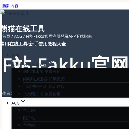
跳到内容
熊猫在线工具
首页
/
ACG
/
F站-Fakku官网注册登录APP下载指南
常用在线工具·新手使用教程大全
F站-Fakku
首页
上外网必备的加速器
啊哈加速器-苹果可用
闪电猫加速器-长期免费
小鸡快跑机场-稳定连接
作者
pandatools
发布于
2024 年 5 月 16 日
2024 年 6 月 18 日
飞天猪机场-物美价廉
ACG
字母站
图片站
里番站